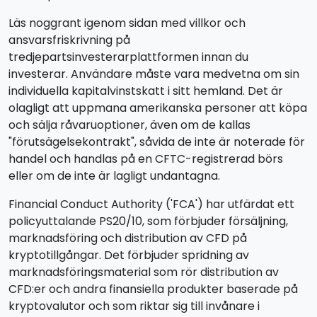
Läs noggrant igenom sidan med villkor och
ansvarsfriskrivning på
tredjepartsinvesterarplattformen innan du
investerar. Användare måste vara medvetna om sin
individuella kapitalvinstskatt i sitt hemland. Det är
olagligt att uppmana amerikanska personer att köpa
och sälja råvaruoptioner, även om de kallas
"förutsägelsekontrakt", såvida de inte är noterade för
handel och handlas på en CFTC-registrerad börs
eller om de inte är lagligt undantagna.
Financial Conduct Authority ('FCA') har utfärdat ett
policyuttalande PS20/10, som förbjuder försäljning,
marknadsföring och distribution av CFD på
kryptotillgångar. Det förbjuder spridning av
marknadsföringsmaterial som rör distribution av
CFD:er och andra finansiella produkter baserade på
kryptovalutor och som riktar sig till invånare i